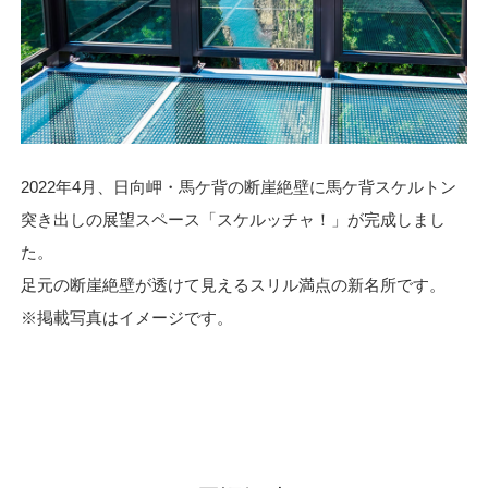
2022
年
4
月、日向岬・馬ケ背の断崖絶壁に馬ケ背スケル
トン
突き出しの展望スペース「スケルッチャ！」が完成
しまし
た。
足元の断崖絶壁が透けて見えるスリル満点の新名所です。
※掲載写真はイメージです。