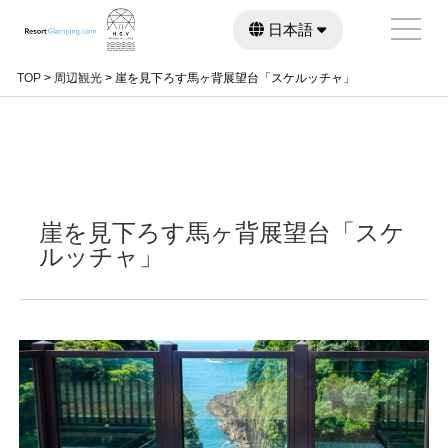
日本語
English
繁體中文
TOP
>
周辺観光
>
崖を見下ろす馬ヶ背展望台「スケルッチャ」
崖を見下ろす馬ヶ背展望台「スケ
ルッチャ」