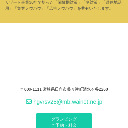
リゾート事業30年で培った「閑散期対策」「冬対策」「遊休地活
用」「集客ノウハウ」「広告ノウハウ」を共有いたします。
〒889-1111 宮崎県日向市美々津町清水ヶ谷2268
hgvrsv25@mb.wainet.ne.jp
グランピング
ご予約・料金