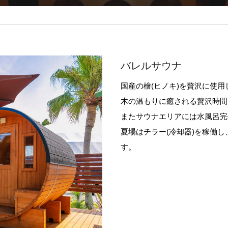
バレルサウナ
国産の檜(ヒノキ)を贅沢に使
木の温もりに癒される贅沢時間
またサウナエリアには水風呂完
夏場はチラー(冷却器)を稼働
す。